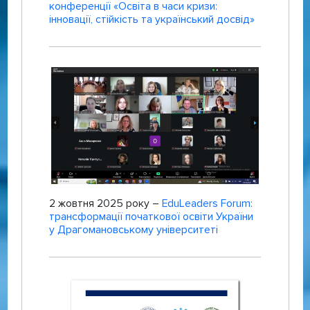
конференції «Освіта в часи кризи:
інновації, стійкість та український досвід»
2 жовтня 2025 року –
EduLeaders Forum:
трансформації початкової освіти України
у Драгомановському університеті