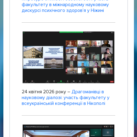
факультету в міжнародному науковому
дискурсі психічного здоров’я у Ніжині
24 квітня 2026 року –
Драгоманівці в
науковому діалозі: участь факультету у
всеукраїнській конференції в Нікополі