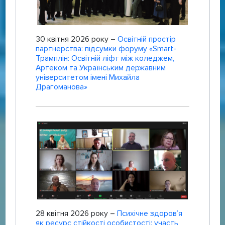
30 квітня 2026 року –
Освітній простір
партнерства: підсумки форуму «Smart-
Трамплін: Освітній ліфт між коледжем,
Артеком та Українським державним
університетом імені Михайла
Драгоманова»
28 квітня 2026 року –
Психічне здоров’я
як ресурс стійкості особистості: участь