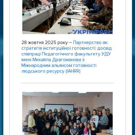
28 жовтня 2025 року –
Партнерство як
стратегія інституційної готовності: досвід
співпраці Педагогічного факультету УДУ
імені Михайла Драгоманова з
Міжнародним альянсом готовності
людського ресурсу (IAHRR)