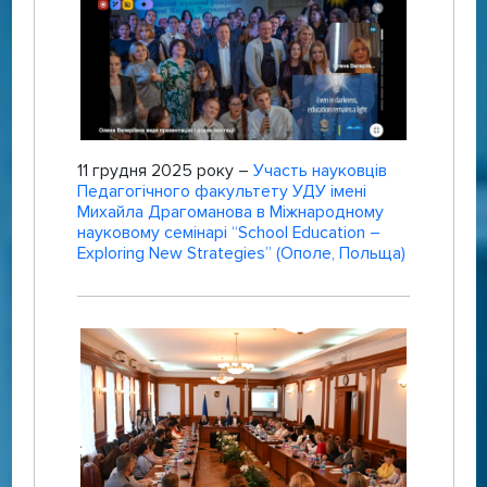
11 грудня 2025 року –
Участь науковців
Педагогічного факультету УДУ імені
Михайла Драгоманова в Міжнародному
науковому семінарі “School Education –
Exploring New Strategies” (Ополе, Польща)