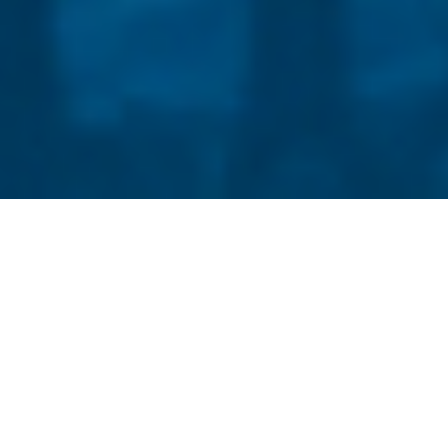
Стати студентом
Політика конфіденційності
©
Український державний університет імені Михайла
Драгоманова
::
Педагогічний факультет