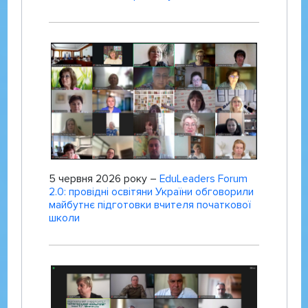
5 червня 2026 року –
EduLeaders Forum
2.0: провідні освітяни України обговорили
майбутнє підготовки вчителя початкової
школи