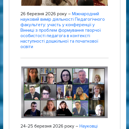
26 березня 2026 року –
Міжнародний
науковий вимір діяльності Педагогічного
факультету: участь у конференції у
Вінниці з проблем формування творчої
особистості педагога в контексті
наступності дошкільної та початкової
освіти
24-25 березня
2026 року –
Науковці