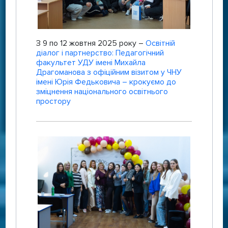
З 9 по 12 жовтня 2025 року –
Освітній
діалог і партнерство: Педагогічний
факультет УДУ імені Михайла
Драгоманова з офіційним візитом у ЧНУ
імені Юрія Федьковича – крокуємо до
зміцнення національного освітнього
простору