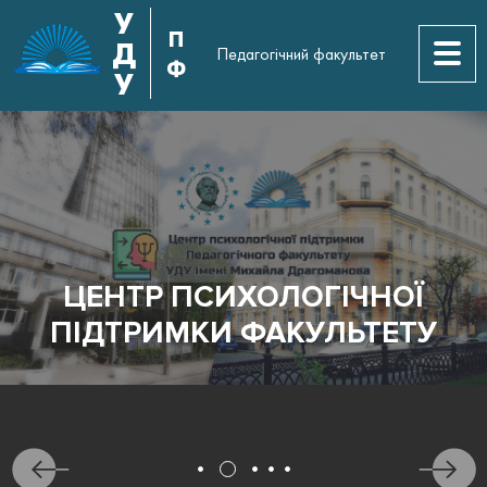
У
П
Д
Педагогічний факультет
Ф
У
ЦЕНТР ПСИХОЛОГІЧНОЇ
ПІДТРИМКИ ФАКУЛЬТЕТУ