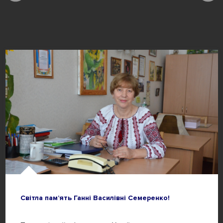
Світла пам’ять Ганні Василівні Семеренко!