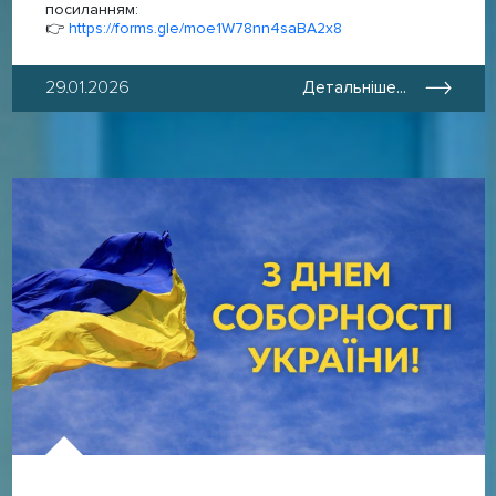
посиланням:
👉
https://forms.gle/moe1W78nn4saBA2x8
29.01.2026
Детальніше...