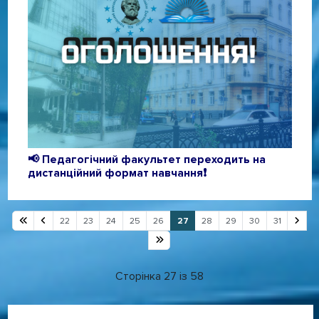
📢 Педагогічний факультет переходить на
дистанційний формат навчання❗️
22
23
24
25
26
27
28
29
30
31
Сторінка 27 із 58