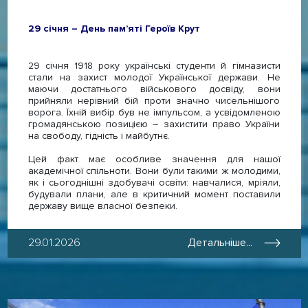
29 січня – День пам’яті Героїв Крут
29 січня 1918 року українські студенти й гімназисти
стали на захист молодої Української держави. Не
маючи достатнього військового досвіду, вони
прийняли нерівний бій проти значно чисельнішого
ворога. Їхній вибір був не імпульсом, а усвідомленою
громадянською позицією – захистити право України
на свободу, гідність і майбутнє.
Цей факт має особливе значення для нашої
академічної спільноти. Вони були такими ж молодими,
як і сьогоднішні здобувачі освіти: навчалися, мріяли,
будували плани, але в критичний момент поставили
державу вище власної безпеки.
29.01.2026
Детальніше...