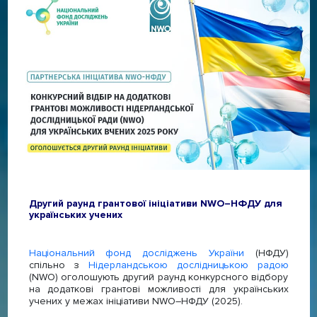
Другий раунд грантової ініціативи NWO–НФДУ для
українських учених
Національний фонд досліджень України
(НФДУ)
спільно з
Нідерландською дослідницькою радою
(NWO) оголошують другий раунд конкурсного відбору
на додаткові грантові можливості для українських
учених у межах ініціативи NWO–НФДУ (2025).