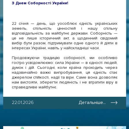
З Днем Соборності України!
22 січня — день, що уособлює єдність українських
земель, спільність цінностей і нашу спільну
відповідальність за майбутнє держави. Соборність —
це не лише історичний акт, а щоденний свідомий
вибір бути разом, підтримувати одне одного й діяти в
інтересах України, навіть у найскладніші часи.
Продовжуючи традицію соборності, ми особливо
гостро усвідомлюємо: сила України — в єдності людей,
думок і дій. Сьогодні, коли країна проходить через
надзвичайно важкі випробування, ця єдність стає
джерелом стійкості, надії та віри. Саме вона дозволяє
нам вистояти, зберегти людяність і не втратити віру в
справедливе майбутнє.
22.01.2026
Детальніше...