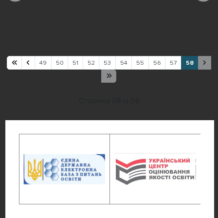
49
50
51
52
53
54
55
56
57
58
Сторінка 58 із 58