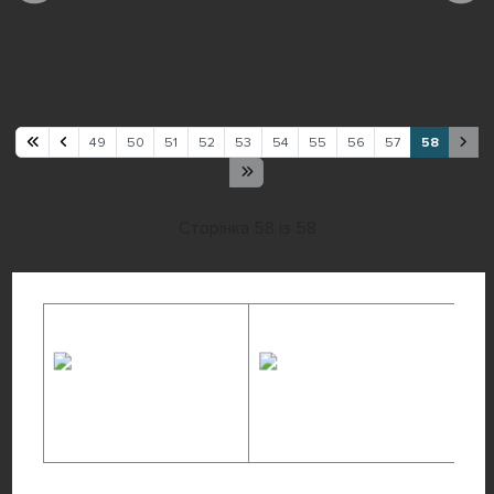
49
50
51
52
53
54
55
56
57
58
Сторінка 58 із 58