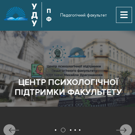
У
П
Д
Педагогічний факультет
Ф
У
ЦЕНТР ПСИХОЛОГІЧНОЇ
ПІДТРИМКИ ФАКУЛЬТЕТУ