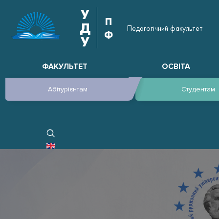
У
П
Д
Педагогічний факультет
Ф
У
ФАКУЛЬТЕТ
ОСВІТА
Абітурієнтам
Студентам
ОБЕРІТЬ СВОЮ МОВУ