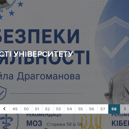
ИМКИ ФАКУЛЬТЕТУ
49
50
51
52
53
54
55
56
57
58
Сторінка 58 із 58